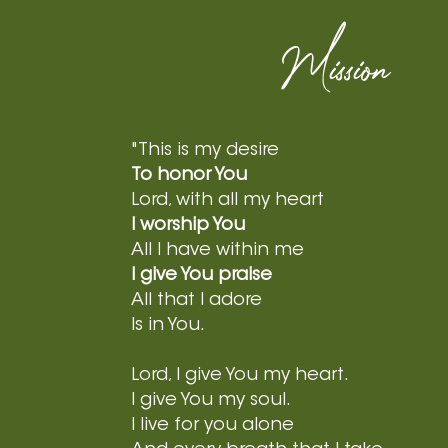
Mission
"This is my desire
To honor You
Lord, with all my heart
I worship You
All I have within me
I give You praise
All that I adore
Is in You.
Lord, I give You my heart.
I give You my soul.
I live for you alone