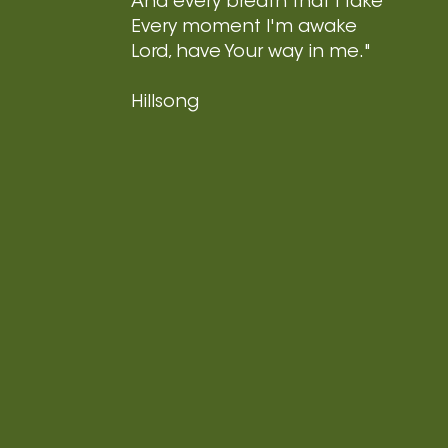
And every breath that I take
Every moment I'm awake
Lord, have Your way in me."
Hillsong