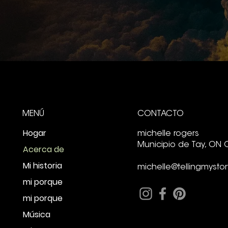
MENÚ
CONTACTO
Hogar
michelle rogers
Municipio de Tay, ON 
Acerca de
Mi historia
michelle@tellingmystor
mi porque
mi porque
Música