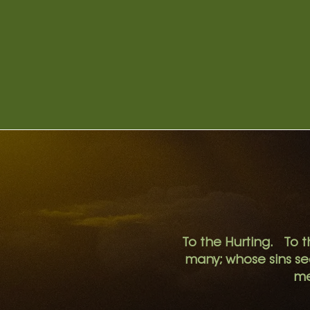
To the Hurting. To t
many; whose sins s
me