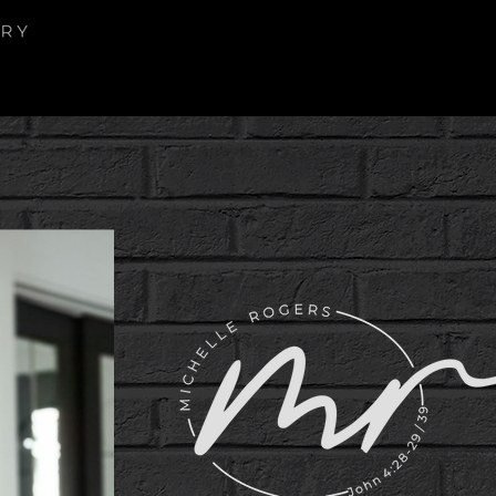
mi porque
mi porque
Música
mi porque
Blog
Rec