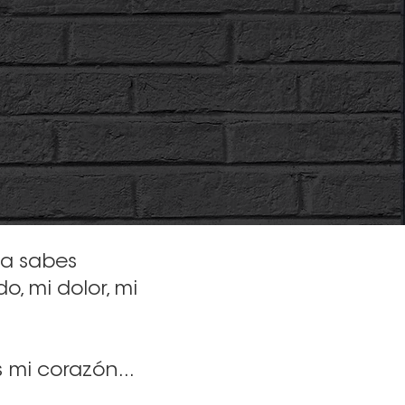
ria sabes
o, mi dolor, mi
 mi corazón...