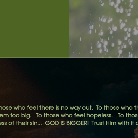
hose who feel there is no way out.
To those who th
eem too big.
To those who feel hopeless. To those
ss of their sin... GOD IS BIGGER! Trust Him with it a